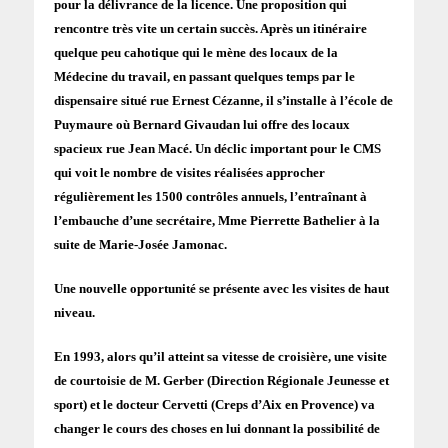
pour la délivrance de la licence. Une proposition qui
rencontre très vite un certain succès. Après un itinéraire
quelque peu cahotique qui le mène des locaux de la
Médecine du travail, en passant quelques temps par le
dispensaire situé rue Ernest Cézanne, il s’installe à l’école de
Puymaure où Bernard Givaudan lui offre des locaux
spacieux rue Jean Macé. Un déclic important pour le CMS
qui voit le nombre de visites réalisées approcher
régulièrement les 1500 contrôles annuels, l’entraînant à
l’embauche d’une secrétaire, Mme Pierrette Bathelier à la
suite de Marie-Josée Jamonac.
Une nouvelle opportunité se présente avec les visites de haut
niveau.
En 1993, alors qu’il atteint sa vitesse de croisière, une visite
de courtoisie de M. Gerber (Direction Régionale Jeunesse et
sport) et le docteur Cervetti (Creps d’Aix en Provence) va
changer le cours des choses en lui donnant la possibilité de