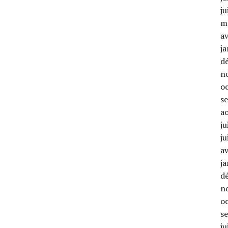
ju
m
av
ja
d
n
o
s
a
ju
ju
av
ja
d
n
o
s
ju