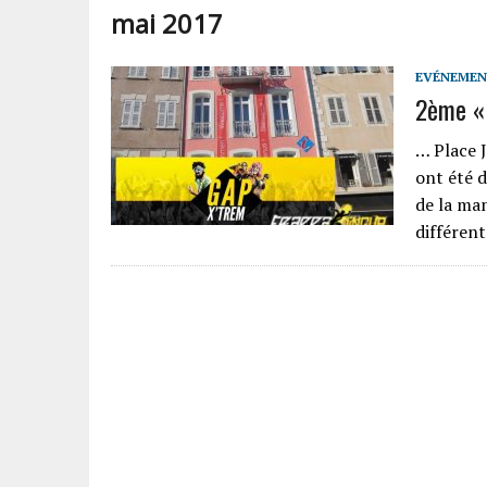
mai 2017
EVÉNEMEN
2ème « 
… Place J
ont été 
de la man
différen