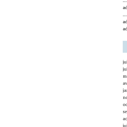
…
a
…
a
a
ju
ju
m
av
ja
n
o
s
a
ju