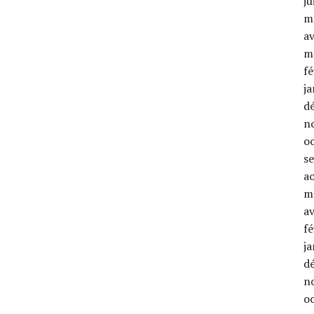
ju
m
av
m
fé
ja
d
n
o
s
a
m
av
fé
ja
d
n
o