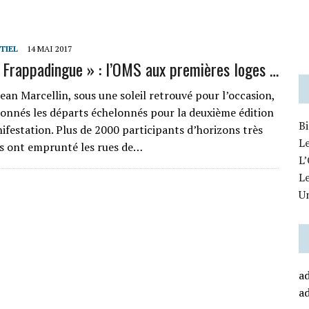
TIEL
14 MAI 2017
Frappadingue » : l’OMS aux premières loges …
ean Marcellin, sous une soleil retrouvé pour l’occasion,
donnés les départs échelonnés pour la deuxième édition
B
ifestation. Plus de 2000 participants d’horizons très
Le
ts ont emprunté les rues de…
L’
L
U
a
a