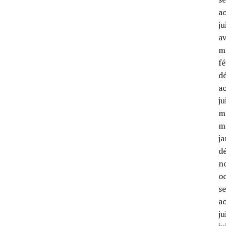
a
ju
av
m
fé
d
a
ju
m
m
ja
d
n
o
s
a
ju