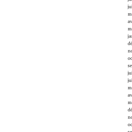
ju
m
av
m
ja
d
n
o
s
ju
ju
m
av
m
d
n
o
s