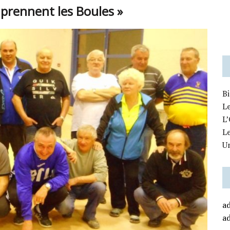
prennent les Boules »
B
Le
L’
L
U
a
a