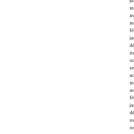
ju
m
av
m
fé
ja
d
n
o
s
a
m
av
fé
ja
d
n
o