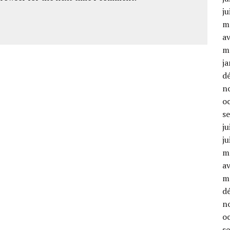
ju
m
av
m
ja
d
n
o
s
ju
ju
m
av
m
d
n
o
s