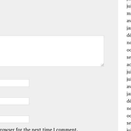
ju
m
av
ja
d
n
o
s
a
ju
ju
av
ja
d
n
o
s
browser for the next time I comment.
ju