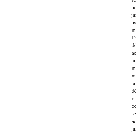
a
ju
av
m
fé
d
a
ju
m
m
ja
d
n
o
s
a
ju