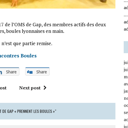
…
a
…
a
17 de l’OMS de Gap, des membres actifs des deux
a
es, boules lyonnaises en main.
n’est que partie remise.
contres Boules
ju
ju
Share
Share
m
av
ost
Next post
ja
n
o
T DE GAP « PRENNENT LES BOULES »"
s
a
ju