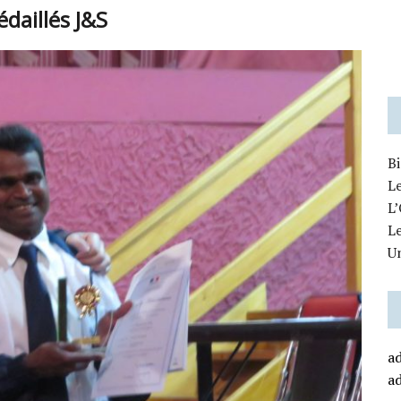
daillés J&S
B
Le
L’
L
U
a
a