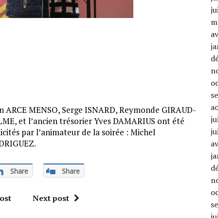
ju
m
av
ja
d
n
o
s
a
an ARCE MENSO, Serge ISNARD, Reymonde GIRAUD-
ju
ME, et l’ancien trésorier Yves DAMARIUS ont été
ju
licités par l’animateur de la soirée : Michel
DRIGUEZ.
av
ja
d
Share
Share
n
o
ost
Next post
s
ju