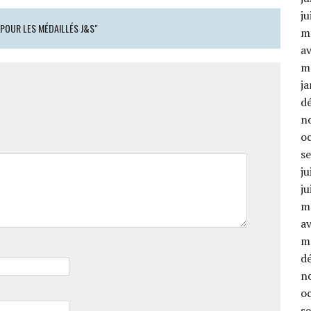
ju
 POUR LES MÉDAILLÉS J&S"
m
av
m
ja
d
n
o
s
ju
ju
m
av
m
d
n
o
s