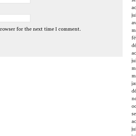
a
ju
av
browser for the next time I comment.
m
fé
d
a
ju
m
m
ja
d
n
o
s
a
ju