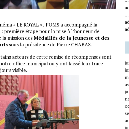
…
a
…
a
 cinéma « LE ROYAL », l’OMS a accompagné la
a
n : première étape pour la mise à l’honneur de
e la mission des
Médaillés de la Jeunesse et des
orts
sous la présidence de Pierre CHABAS.
tains acteurs de cette remise de récompenses sont
ju
notre office municipal ou y ont laissé leur trace
jours visible.
ju
m
av
ja
n
o
s
a
ju