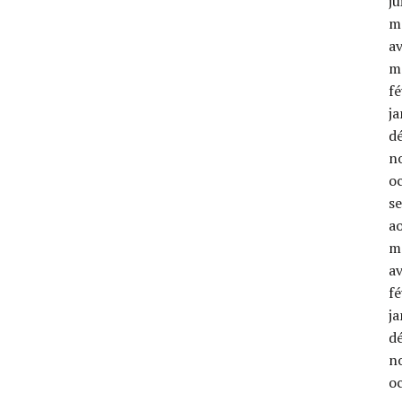
ju
m
av
m
fé
ja
d
n
o
s
a
m
av
fé
ja
d
n
o